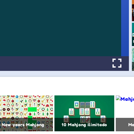
New years Mahjong
10 Mahjong ilimitado
Ma