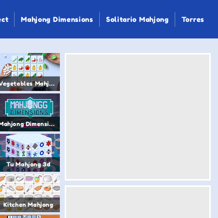
ect
Mahjong Dimensions
Solitario Mahjong
Torres
Vegetables Mahjong Connect
Mahjong Dimensions 2
Tu Mahjong 3d
Kitchen Mahjong