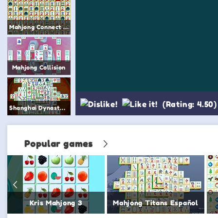
Mahjong Connect pantalla completa
Mahjong Collision
(Rating: 4.50)
Shanghai Dynasty Mahjong
Popular games
Kris Mahjong 3
Mahjong Titans Español