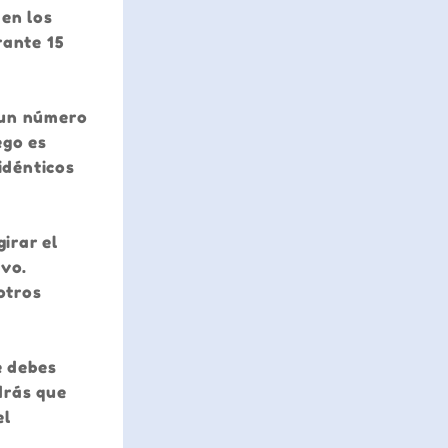
 en los
rante 15
e un número
ego es
idénticos
irar el
ivo.
otros
e debes
drás que
el