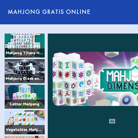
MAHJONG GRATIS ONLINE
Mahjong Titans HTML
Mahjong Black and White Dimension
Letter Mahjong
Vegetables Mahjong Connect