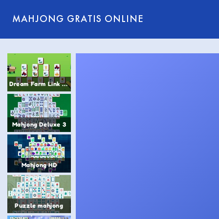
MAHJONG GRATIS ONLINE
Dream Farm Link Mahjong
Mahjong Deluxe 3
Mahjong HD
Puzzle mahjong