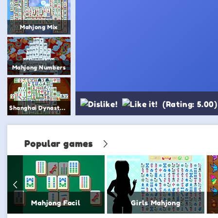
Mahjong Mix
Mahjong Numbers
(Rating: 5.00)
Shanghai Dynasty Mahjong
Popular games
Mahjong Facil
Girls Mahjong