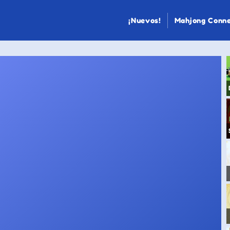
¡Nuevos!
Mahjong Conn