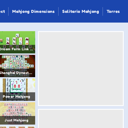
ect
Mahjong Dimensions
Solitario Mahjong
Torres
Dream Farm Link Mahjong
Shanghai Dynasty Mahjong
Power Mahjong
Just Mahjong