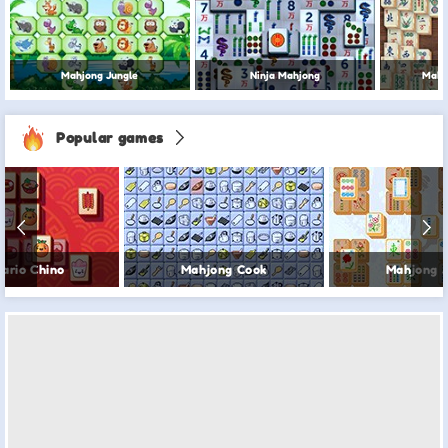
Mahjong Jungle
Ninja Mahjong
Mahj
Popular games
tario Chino
Mahjong Cook
Mahjong 