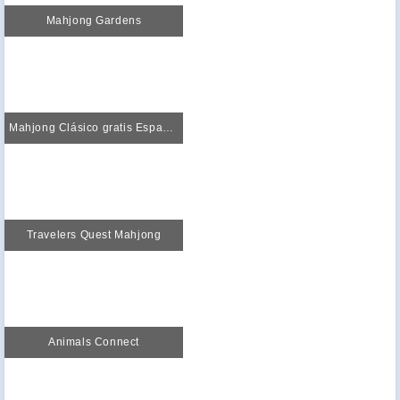
Mahjong Gardens
Mahjong Clásico gratis Español
Travelers Quest Mahjong
Animals Connect