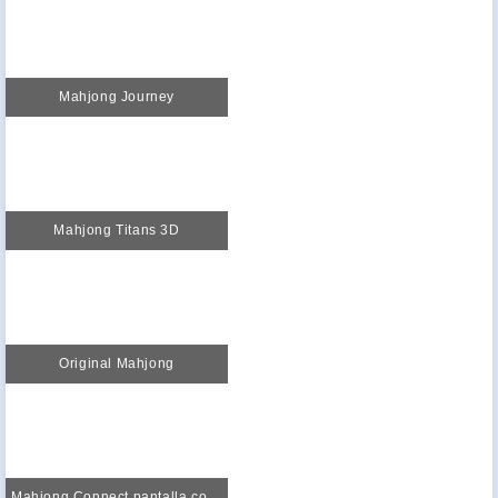
Mahjong Journey
Mahjong Titans 3D
Original Mahjong
Mahjong Connect pantalla completa