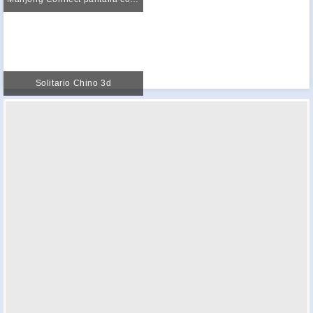
Solitario Chino 3d