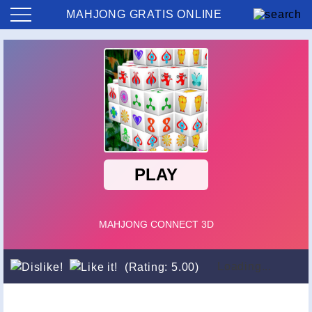
MAHJONG GRATIS ONLINE
Loading...
(Rating: 5.00)