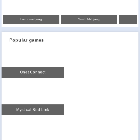
Luxor mahjong
Sushi Mahjong
F
Popular games
Onet Connect
Mystical Bird Link