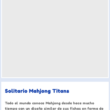
Solitario Mahjong Titans
Todo el mundo conoce Mahjong desde hace mucho
tiempo con un diseño similar de sus fichas en forma de