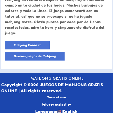
campo en la ciudad de las hadas. Muchas burbujas de
colores y todo lo lindo. El juego comenzará con un
tutorial, así que no se preocupe si no ha jugado
mahjong antes. Obtén puntos por cada par de fichas
recolectadas, mira la hora y simplemente disfruta del
juego.
Mahjong Connect
Nuevos juegos de Mahjong
MAHJONG GRATIS ONLINE
Copyright © 2026 JUEGOS DE MAHJONG GRATIS
ONLINE | All rights reserved.
Term of use
Privacy and policy
Language:
English