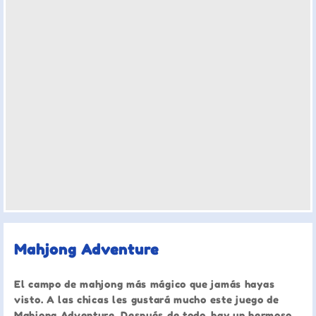
Mahjong Adventure
El campo de mahjong más mágico que jamás hayas
visto. A las chicas les gustará mucho este juego de
Mahjong Adventure. Después de todo, hay un hermoso