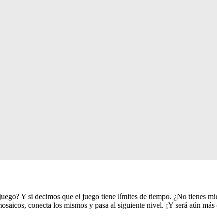
l juego? Y si decimos que el juego tiene límites de tiempo. ¿No tienes
osaicos, conecta los mismos y pasa al siguiente nivel. ¡Y será aún más 