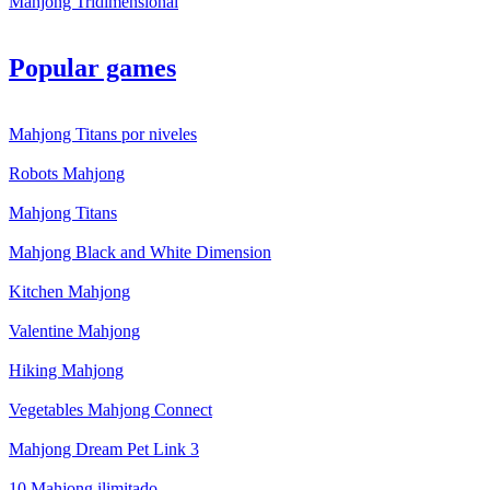
Mahjong Tridimensional
Popular games
Mahjong Titans por niveles
Robots Mahjong
Mahjong Titans
Mahjong Black and White Dimension
Kitchen Mahjong
Valentine Mahjong
Hiking Mahjong
Vegetables Mahjong Connect
Mahjong Dream Pet Link 3
10 Mahjong ilimitado