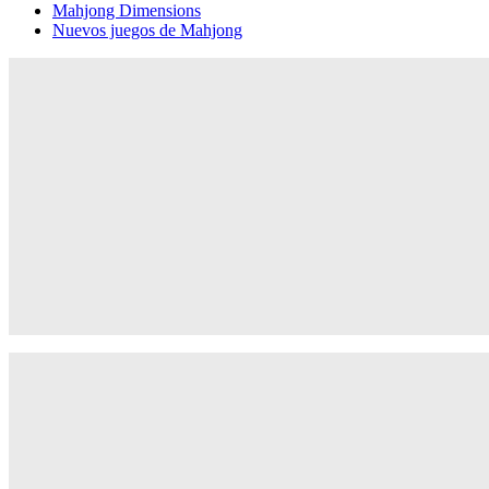
Mahjong Dimensions
Nuevos juegos de Mahjong