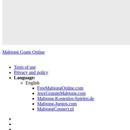
Mahjong Gratis Online
Copyright © 2026 JUEGOS DE MAHJONG GRATIS ONLINE | All ri
Term of use
Privacy and policy
Language:
English
FreeMahjongOnline.com
JeuxGratuitsMahjong.com
Mahjong-Kostenlos-Spielen.de
Mahjong-Juegos.com
MahjongConnect.pl