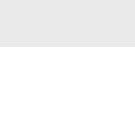
ghts reserved.