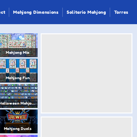
ect
Mahjong Dimensions
Solitario Mahjong
Torres
Mahjong Mix
Mahjong Fun
Halloween Mahjong
Mahjong Duels