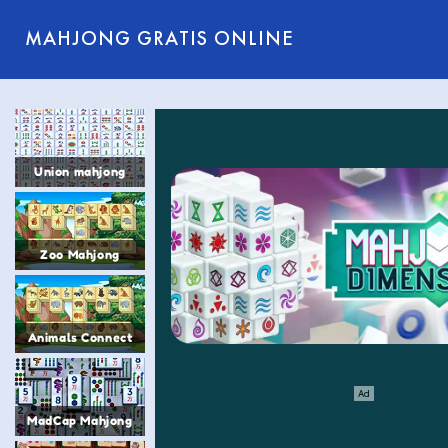
MAHJONG GRATIS ONLINE
Union mahjong
Zoo Mahjong
Animals Connect
MadCap Mahjong