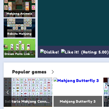
Mahjong Animals
Robots Mahjong
(Rating: 5.00)
Dream Farm Link Mahjong
Popular games
Solitario Mahjong Connect Classic
Mahjong Butterfly 3