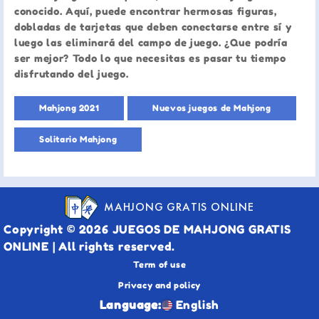
conocido. Aquí, puede encontrar hermosas figuras,
dobladas de tarjetas que deben conectarse entre sí y
luego las eliminará del campo de juego. ¿Que podría
ser mejor? Todo lo que necesitas es pasar tu tiempo
disfrutando del juego.
Mahjong 2021
Nuevos juegos de Mahjong
Solitario Mahjong
MAHJONG GRATIS ONLINE
Copyright © 2026 JUEGOS DE MAHJONG GRATIS
ONLINE | All rights reserved.
Term of use
Privacy and policy
Language:
English