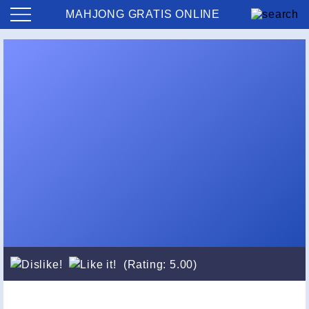
MAHJONG GRATIS ONLINE
(Rating: 5.00)