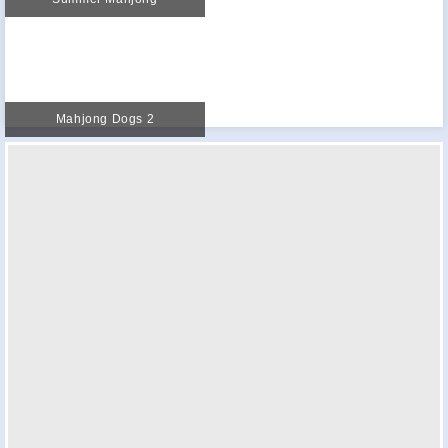
Mahjong Dogs 2