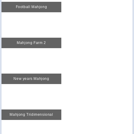
Football Mahjong
Mahjong Farm 2
New years Mahjong
Mahjong Tridimensional