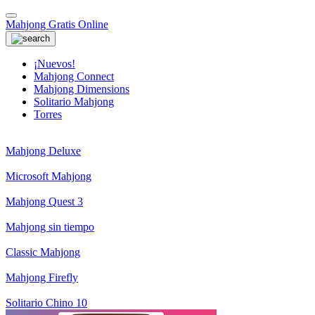
Mahjong Gratis Online
¡Nuevos!
Mahjong Connect
Mahjong Dimensions
Solitario Mahjong
Torres
Mahjong Deluxe
Microsoft Mahjong
Mahjong Quest 3
Mahjong sin tiempo
Classic Mahjong
Mahjong Firefly
Solitario Chino 10